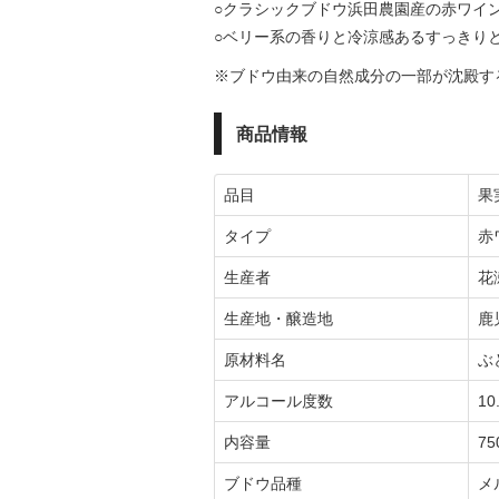
○クラシックブドウ浜田農園産の赤ワイ
○ベリー系の香りと冷涼感あるすっきり
※ブドウ由来の自然成分の一部が沈殿す
商品情報
品目
果
タイプ
赤
生産者
花
生産地・醸造地
鹿
原材料名
ぶ
アルコール度数
10
内容量
75
ブドウ品種
メ