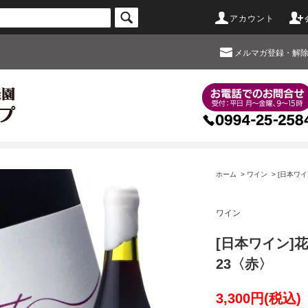
アカウント
メルマガ登録・解
ホーム
>
ワイン
> [日本ワ
ワイン
[日本ワイン]花
23〈赤〉
3,300円(税込)