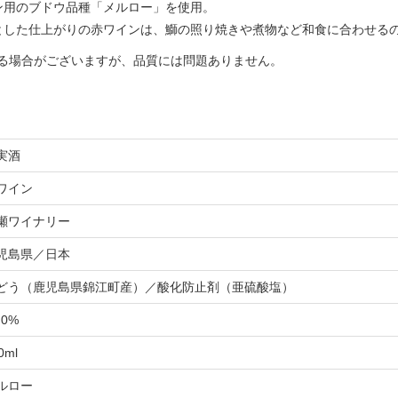
ン用のブドウ品種「メルロー」を使用。
とした仕上がりの赤ワインは、鰤の照り焼きや煮物など和食に合わせる
る場合がございますが、品質には問題ありません。
実酒
ワイン
瀬ワイナリー
児島県／日本
どう（鹿児島県錦江町産）／酸化防止剤（亜硫酸塩）
.0%
0ml
ルロー